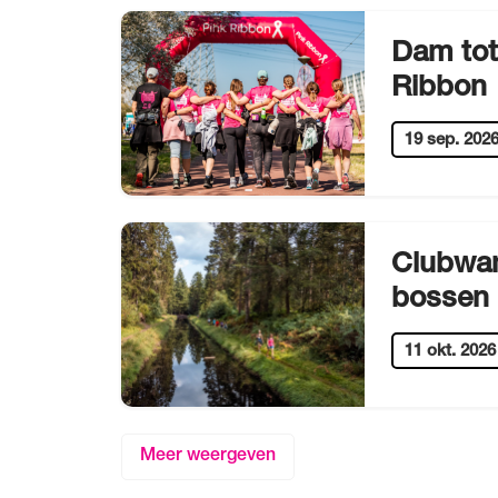
Dam tot
Ribbon
19 sep. 202
Clubwan
bossen
11 okt. 2026
Meer weergeven