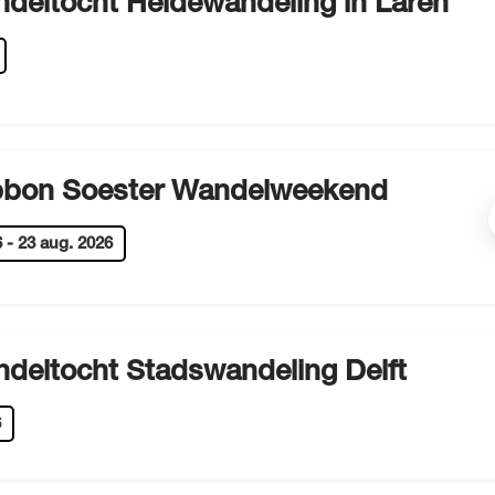
deltocht Heidewandeling in Laren
bbon Soester Wandelweekend
6
-
23 aug. 2026
deltocht Stadswandeling Delft
6