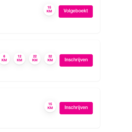
15
Volgeboekt
KM
6
12
22
32
Inschrijven
KM
KM
KM
KM
15
Inschrijven
KM