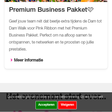
Premium Business Pakket🩷
Geef jouw team nét dat beetje extra tijdens de Dam tot
Dam Walk voor Pink Ribbon met het Premium
Business Pakket. Perfect om na afloop samen te
ontspannen, te netwerken en te proosten op jullie
prestaties.
Meer informatie
Het evenement start over...
Deze website gebruikt cookies voor een betere ervaring.
Cookie statement
Accepteren
Weigeren