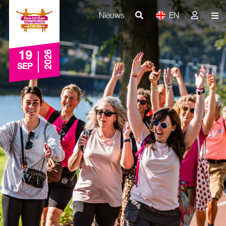
Nieuws
EN
2026
19
SEP